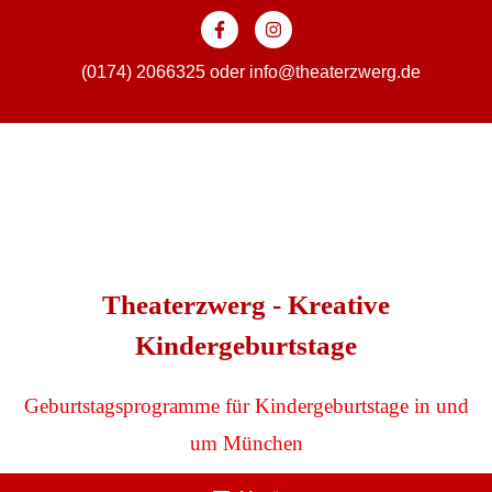
Zum
Inhalt
springen
(0174) 2066325
oder
info@theaterzwerg.de
Theaterzwerg - Kreative
Kindergeburtstage
Geburtstagsprogramme für Kindergeburtstage in und
um München