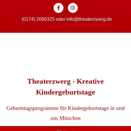
Zum
Inhalt
springen
(0174) 2066325
oder
info@theaterzwerg.de
Theaterzwerg - Kreative
Kindergeburtstage
Geburtstagsprogramme für Kindergeburtstage in und
um München