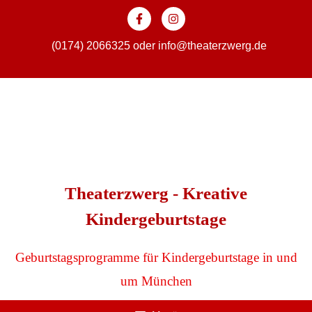
Zum
Inhalt
springen
(0174) 2066325
oder
info@theaterzwerg.de
Theaterzwerg - Kreative
Kindergeburtstage
Geburtstagsprogramme für Kindergeburtstage in und
um München