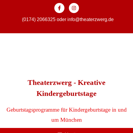
Zum
Inhalt
springen
(0174) 2066325
oder
info@theaterzwerg.de
Theaterzwerg - Kreative
Kindergeburtstage
Geburtstagsprogramme für Kindergeburtstage in und
um München