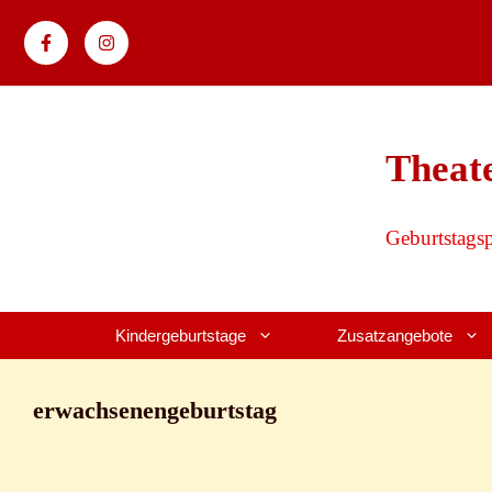
Zum
Inhalt
springen
Theat
Geburtstags
Kindergeburtstage
Zusatzangebote
erwachsenengeburtstag