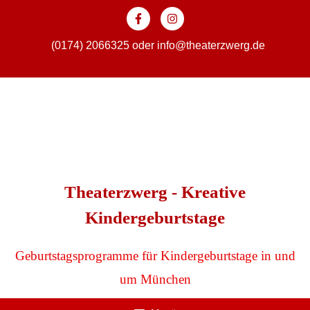
Zum
Inhalt
springen
(0174) 2066325
oder
info@theaterzwerg.de
Theaterzwerg - Kreative
Kindergeburtstage
Geburtstagsprogramme für Kindergeburtstage in und
um München